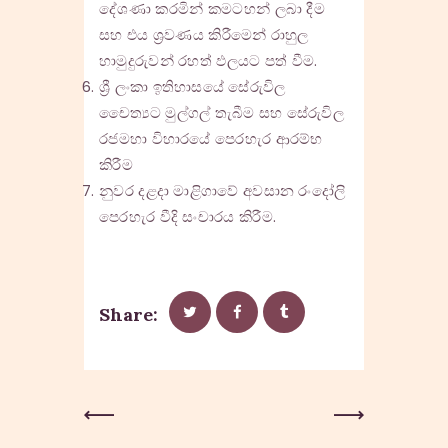
දේශණා කරමින් කමටහන් ලබා දීම
සහ එය ශ්‍රවණය කිරීමෙන් රාහුල
හාමුදුරුවන් රහත් ඵලයට පත් වීම.
ශ්‍රී ලංකා ඉතිහාසයේ සේරුවිල
චෛත්‍යට මුල්ගල් තැබීම සහ සේරුවිල
රජමහා විහාරයේ පෙරහැර ආරම්භ
කිරීම
නුවර දළදා මාළිගාවේ අවසාන රංදෝලි
පෙරහැර වීදි සංචාරය කිරීම.
Share:
Post
Previous
Next Post
Post