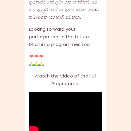
දායකත්වයන් ලබා ගත හැකි නම් අප
හට දැනුම් දෙන්න. දිනය වෙන් කොට
තබාගෙන සහභාගී වෙන්න.
Looking forward your
participation to the future
Dhamma programmes too.
Watch the Video of the Full
Programme: