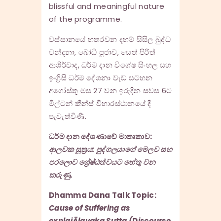
blissful and meaningful nature
of the programme.
වස්සානයේ හතරවන දහම් සිසිල බුද්ධ
වන්දනා, බෝධි පූජාව, සෙත් පිරිත්
ආශිර්වාද, ධර්ම දාන විශේෂ සිංහල සහ
ඉංග්‍රිසි ධර්ම දේශනා වැඩ සටහන
අගෝස්තු මස 27 වන ඉරුදින සවස 6ට
මිල්ටන් කීන්ස් විහාරස්ථානයේ දී
පැවැත්විණි.
ධර්ම දාන දේශණාවේ මාතෘකාව:
ආලවක සූත්‍රය​: පුද්ගලයාගේ මෙලව සහ
පරලොව ශ්‍රේෂ්ඨත්වයට හේතු වන
කරුණු.
Dhamma Dana Talk Topic:
Cause of Suffering as
explaiĀlavaka Sutta (Discourse