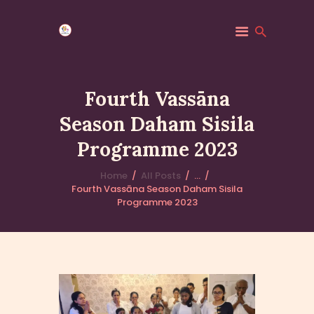
Fourth Vassāna
Season Daham Sisila
HOME
Programme 2023
MINDFULNESS
EVENTS
Home
All Posts
...
GALLERY
Fourth Vassāna Season Daham Sisila
Programme 2023
MK COMMUNITY
DHAMMA CLASSES
ABOUT US
CONTACT US