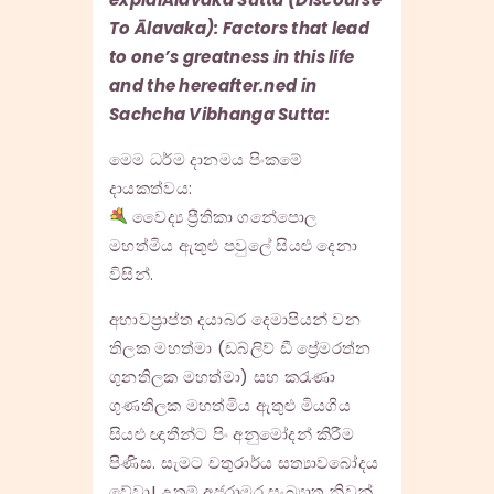
To Ālavaka): Factors that lead
to one’s greatness in this life
and the hereafter.ned in
Sachcha Vibhanga Sutta:
මෙම ධර්ම දානමය පිංකමේ
දායකත්වය:
වෛද්‍ය ප්‍රීතිකා ගනේපොල
මහත්මිය ඇතුළු පවුලේ සියළු දෙනා
විසින්.
අභාවප්‍රාප්ත දයාබර දෙමාපියන් වන
තිලක මහත්මා (ඩබ්ලිව් ඩී ප්‍රේමරත්න
ගුනතිලක මහත්මා) සහ කරැණා
ගුණතිලක මහත්මිය ඇතුළු මියගිය
සියළු ඥාතීන්ට පිං අනුමෝදන් කිරීම
පිණිස. සැමට චතුරාර්ය සත්‍යාවබෝදය
වේවා! උතුම් අජරාමර සංඛ්‍යාත නිවන්