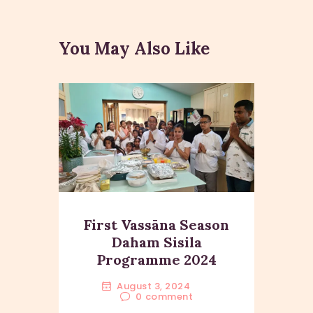
navigation
You May Also Like
First Vassāna Season
Daham Sisila
Programme 2024
August 3, 2024
0
comment