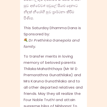
සුව අත්වේවා! පවුලේ සියළු දෙනාට
නිදුක් නීරෝගී සුව ප්‍රාර්ථනා කිරීම
පිණිස.
This Saturday Dhamma Dana is
Sponsored by:
Dr Prethinka Ganepola and
family.
To transfer merits in loving
memory of beloved parents
Thilaka Mahaththaya (Mr W D
Premarathna Gunathilake) and
Mrs Karuna Gunathilaka and to
all other departed relatives and
friends. May they all realize the
Four Noble Truth! and attain
supreme bliss of Nibbana! To