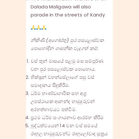
Dalada Maligawa will also
parade in the streets of Kandy
නිකිණි (අගෝස්තු) පුර පසළොස්වක
පොහෝදින ශාසනික වැදගත් කම්:
වස් තුන් මාසයේ පළමු මස සම්පූර්ණ
වන පුර පසළොස්වක පොහොය.
භික්ෂූන් වහන්සේලාගේ පසු වස්
සමාදානය සිදුකිරීම.
ධර්ම භාණ්ඩාගාරික සහ අග්‍ර
උපස්ථායක ආනන්ද හාමුදුරුවන්
අරහත්භාවයට පත්වීම.
ප්‍රථම ධර්ම සංගායනාව ආරම්භ කිරීම
බුද්ධත්වයෙන් 14 වන වස් සමයේ
රාහුල හාමුදුරුවන්ට රාහුලෝවාද සූත්‍රය