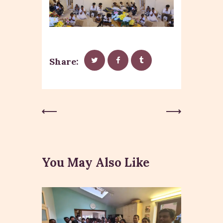
Share:
Post
Previous
Next Post
Post
navigation
You May Also Like