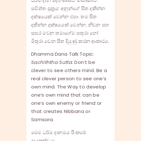
ධර්ම දාන දේශණාවේ මාතෘකාව:
සචිත්ත සූත්‍රය: අනුන්ගේ සිත දකින්න
දක්ෂයෙක් වෙන්න එපා. තම සිත
දකින්න දක්ෂයෙක් වෙන්න​. නිවන සහ
සසර මවන තමාගේම සතුරා හෝ
මිතුරා වෙන සිත දියුණු කරන ආකාරය.
Dhamma Dana Talk Topic:
Sachiththa Sutta:
Don’t be
clever to see others mind. Be a
real clever person to see one’s
own mind. The Way to develop
one’s own mind that can be
one’s own enemy or friend or
that creates Nibbana or
Samsara.
මෙම ධර්ම දානමය පිංකමේ
දායකත්වය: