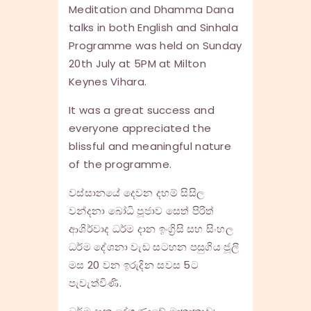
Meditation and Dhamma Dana
talks in both English and Sinhala
Programme was held on Sunday
20th July at 5PM at Milton
Keynes Vihara.
It was a great success and
everyone appreciated the
blissful and meaningful nature
of the programme.
වස්සානයේ දෙවන දහම් සිසිල
වන්දනා බෝධි පූජාව සෙත් පිරිත්
ආශිර්වාද ධර්ම දාන ඉංග්‍රිසි සහ සිංහල
ධර්ම දේශනා වැඩ සටහන පසුගිය ජූලි
මස 20 වන ඉරුදින සවස 5ට
පැවැත්විණි.