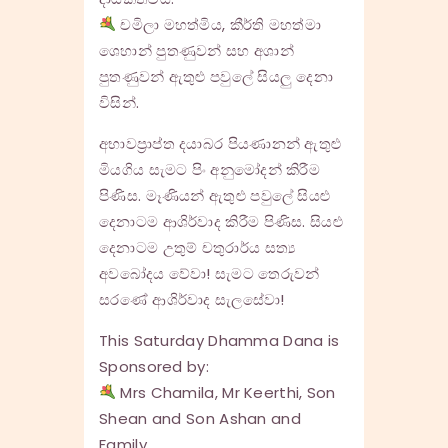
චමිලා මහත්මිය, කීර්ති මහත්මා
ශෙහාන් පුතණුවන් සහ අශාන්
පුතණුවන් ඇතුළු පවුලේ සියලු දෙනා
විසින්.
අභාවප්‍රාප්ත දයාබර පියණානන් ඇතුළු
මියගිය සැමට පිං අනුමෝදන් කිරීම
පිණිස. මෑණියන් ඇතුළු පවුලේ සියළු
දෙනාටම ආශිර්වාද කිරීම පිණිස. සියළු
දෙනාටම උතුම් චතුරාර්ය සත්‍ය
අවබෝදය වේවා! සැමට තෙරුවන්
සරණේ ආශිර්වාද සැලසේවා!
This Saturday Dhamma Dana is
Sponsored by:
Mrs Chamila, Mr Keerthi, Son
Shean and Son Ashan and
Family.