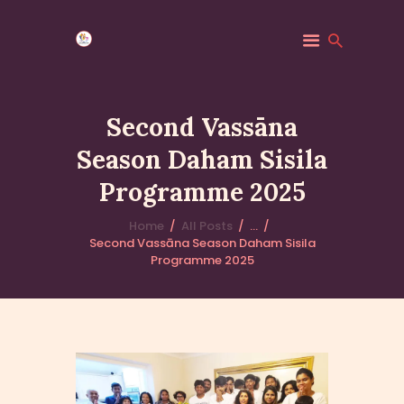
Second Vassāna
Season Daham Sisila
HOME
Programme 2025
MINDFULNESS
EVENTS
Home
All Posts
...
GALLERY
Second Vassāna Season Daham Sisila
Programme 2025
MK COMMUNITY
DHAMMA CLASSES
ABOUT US
CONTACT US