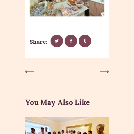
Share:
Post
Previous
Next Post
Post
navigation
You May Also Like