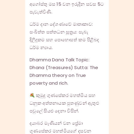
අගෝස්තු මස 15 වන ඉරුදින සවස 5ට
පැවැත්විණි.
ධර්ම දාන දේශණාවේ මාතෘකාව:
සංඛිත්ත සත්තධන සූත්‍රය: සැබෑ
දිලිදුකම සහ පොහොසත් කම පිළිබද
ධර්ම න්‍යාය.
Dhamma Dana Talk Topic:
Dhana (Treasures) Sutta: The
Dhamma theory on True
poverty and rich.
කුමුදු ගුණසේකර මහත්මිය සහ
ධනුක අත්තනායක පුතණුවන් ඇතුළු
පවුලේ සියළු දෙනා විසින්.
දයාබර මෑණියන් වන ප්‍රේමා
ගුණසේකර මහත්මියගේ දසවන