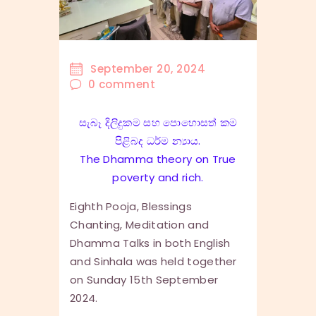
September 20, 2024
0
comment
සැබෑ දිලිදුකම සහ පොහොසත් කම
පිළිබද ධර්ම න්‍යාය.
The Dhamma theory on True
poverty and rich.
Eighth Pooja, Blessings
Chanting, Meditation and
Dhamma Talks in both English
and Sinhala was held together
on Sunday 15th September
2024.