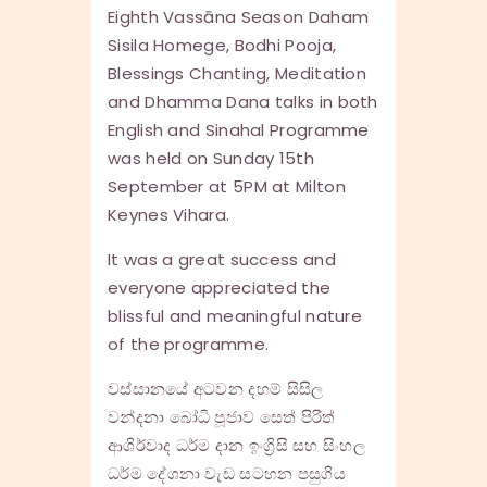
Eighth Vassāna Season Daham
Sisila Homege, Bodhi Pooja,
Blessings Chanting, Meditation
and Dhamma Dana talks in both
English and Sinahal Programme
was held on Sunday 15th
September at 5PM at Milton
Keynes Vihara.
It was a great success and
everyone appreciated the
blissful and meaningful nature
of the programme.
වස්සානයේ අටවන දහම් සිසිල
වන්දනා බෝධි පූජාව සෙත් පිරිත්
ආශිර්වාද ධර්ම දාන ඉංග්‍රිසි සහ සිංහල
ධර්ම දේශනා වැඩ සටහන පසුගිය