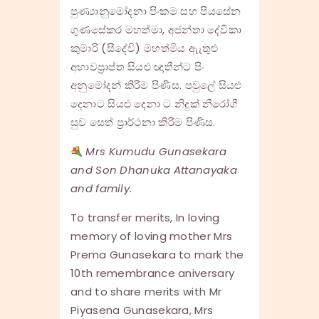
පුණ්‍යානුමෝදනා පිංකම සහ පියසේන
ගුණසේකර මහත්මා, අජන්තා දේවිකා
කුමාරි (සීදේවි) මහත්මිය ඇැතුළු
අභාවප්‍රාප්ත සියළු ඥාතීන්ට පිං
අනුමෝදන් කිරීම පිණිස. පවුලේ සියළු
දෙනාට සියළු දෙනා ට නිදුක් නීරෝගී
සුව සෙත් ප්‍රාර්ථනා කිරීම පිණිස.
Mrs Kumudu Gunasekara
and Son Dhanuka Attanayaka
and family.
To transfer merits, In loving
memory of loving mother Mrs
Prema Gunasekara to mark the
10th remembrance aniversary
and to share merits with Mr
Piyasena Gunasekara, Mrs