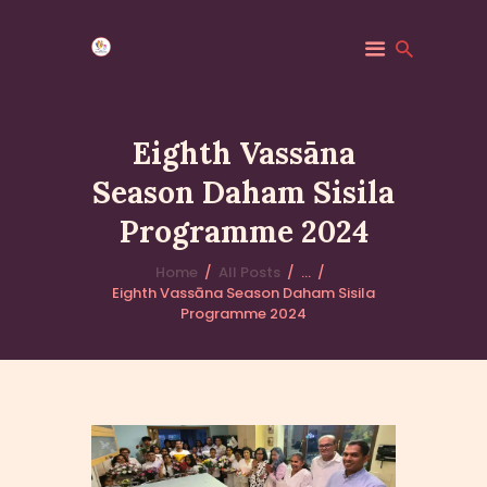
Eighth Vassāna
Season Daham Sisila
HOME
Programme 2024
MINDFULNESS
EVENTS
Home
All Posts
...
GALLERY
Eighth Vassāna Season Daham Sisila
Programme 2024
MK COMMUNITY
DHAMMA CLASSES
ABOUT US
CONTACT US