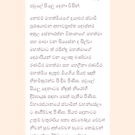
පවුලේ සියලු දෙනා විසින්.
නෙළුම් මහත්මියගේ දයාබර ස්වාමි
පුරැෂයාවන අභාවප්‍රාප්ත දොස්තර
අතුල සේනාරත්න විතානගේ මහත්මා
සහ මාමා වන පියසේන ද සිල්වා
මහත්මාට ත් රජින්ද්‍ර මහත්මාගේ
දෙමාපියන් වන ලොකු බණ්ඩාර
රණවීර මහත්මා සහ හෙලීනා රණවීර
මහත්මිය ඇතුළු මියගිය සියළු ඤාති
හිතමිතුරන්ට පිංදීම පිණිස. පවුලේ
සියලු දෙනාටම නිදුක් නිරෝගී
දීර්ඝායුෂ සඳහා සෙත් පැතීම පිණිස.
විහාරස්ථානයේ ස්වාමින් වහන්සේලා
ට ආශි්ර්වාද පිණිස. සියළු දෙනාටම
උතුම් චතුරාර්ය සත්‍ය අවබෝදය වේවා!
නිවන් සුව අත්වේවා! සැමට තෙරුවන්