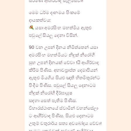
සරණේ ආශිර්වාද සැලසේවා!
මෙම ධර්ම දානමය පිංකමේ
දායකත්වය:
යසා අමරසිංහ මහත්මිය ඇතුළු
පවුලේ සියලු දෙනා විසින්.
90 වන උපන් දිනය නිමිත්තෙන් යසා
අමරසිංහ මහත්මියට නිදුක් නීරෝගී
සුභ උපන් දිනයක් වේවා !යි ආශිර්වාද
කිරීම පිණිස. අභාවප්‍රාප්ත දෙමාපියන්
ඇතුළු මියගිය සියළු ඤාති හිතමිතුරන්ට
පිංදීම පිණිස. පවුලේ සියලු දෙනාටම
නිදුක් නිරෝගී දීර්ඝායුෂ
සඳහා සෙත් පැතීම පිණිස.
විහාරස්ථානයේ ස්වාමින් වහන්සේලා
ට ආශි්ර්වාද පිණිස. සියළු දෙනාටම
උතුම් චතුරාර්ය සත්‍ය අවබෝදය වේවා!
සැමට තෙරුවන් සරණේ ආශිර්වාද