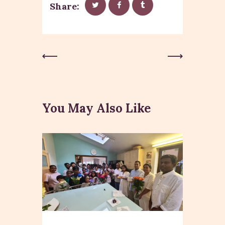
Share:
Post
Previous
Next Post
Post
navigation
You May Also Like