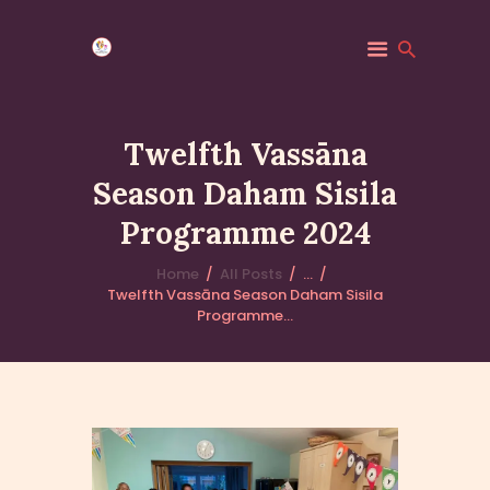
Twelfth Vassāna
Season Daham Sisila
HOME
Programme 2024
MINDFULNESS
EVENTS
Home
All Posts
...
GALLERY
Twelfth Vassāna Season Daham Sisila
Programme...
MK COMMUNITY
DHAMMA CLASSES
ABOUT US
CONTACT US