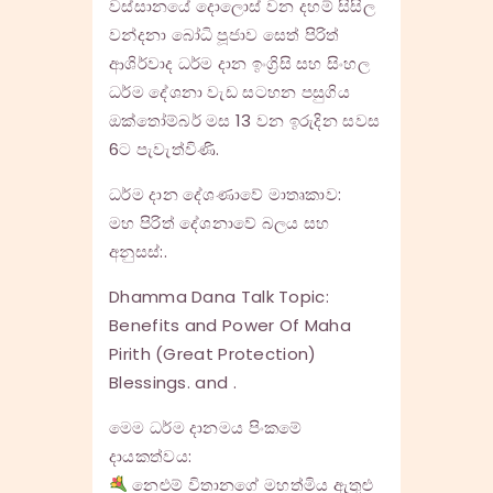
වස්සානයේ දොලොස් වන දහම් සිසිල
වන්දනා බෝධි පූජාව සෙත් පිරිත්
ආශිර්වාද ධර්ම දාන ඉංග්‍රිසි සහ සිංහල
ධර්ම දේශනා වැඩ සටහන පසුගිය
ඔක්තෝම්බර් මස 13 වන ඉරුදින සවස
6ට පැවැත්විණි.
ධර්ම දාන දේශණාවේ මාතෘකාව:
මහ පිරිත් දේශනාවේ බලය සහ
අනුසස්​:.
Dhamma Dana Talk Topic:
Benefits and Power Of Maha
Pirith (Great Protection)
Blessings. and .
මෙම ධර්ම දානමය පිංකමේ
දායකත්වය:
නෙළුම් විතානගේ මහත්මිය ඇතුළු