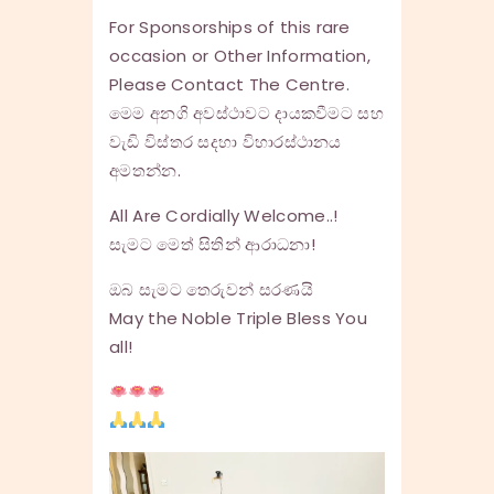
For Sponsorships of this rare
occasion or Other Information,
Please Contact The Centre.
මෙම අනගි අවස්ථාවට දායකවීමට සහ
වැඩි විස්තර සදහා විහාරස්ථානය
අමතන්න.
All Are Cordially Welcome..!
සැමට මෙත් සිතින් ආරාධනා!
ඔබ සැමට තෙරුවන් සරණයි
May the Noble Triple Bless You
all!