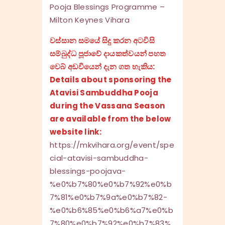
Pooja Blessings Programme –
Milton Keynes Vihara
වස්සාන සමයේ සිදු කරන අටවිසි
සම්බුද්ධ පූජාවේ දායකත්වයන් පහත
වෙබ් අඩවියෙන් දැන ගත හැකිය:
Details about sponsoring the
Atavisi Sambuddha Pooja
during the Vassana Season
are available from the below
website link:
https://mkvihara.org/event/spe
cial-atavisi-sambuddha-
blessings-poojava-
%e0%b7%80%e0%b7%92%e0%b
7%81%e0%b7%9a%e0%b7%82-
%e0%b6%85%e0%b6%a7%e0%b
7%80%e0%b7%92%e0%b7%83%