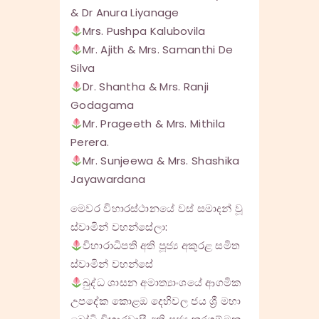
& Dr Anura Liyanage
Mrs. Pushpa Kalubovila
Mr. Ajith & Mrs. Samanthi De
Silva
Dr. Shantha & Mrs. Ranji
Godagama
Mr. Prageeth & Mrs. Mithila
Perera.
Mr. Sunjeewa & Mrs. Shashika
Jayawardana
මෙවර විහාරස්ථානයේ වස් සමාදන් වූ
ස්වාමින් වහන්සේලා:
විහාරාධිපති අති පූජ්‍ය අකුරළ සමිත
ස්වාමින් වහන්සේ
බුද්ධ ශාසන අමාත්‍යාංශයේ ආගමික
උපදේක කොළඔ දෙහිවල ජය ශ්‍රී මහා