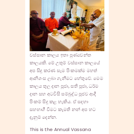
වස්සාන කාලය ඉතා පුණ්‍යවන්ත
කාලයකි. මේ උතුම් වස්සාන කාලයේ
අප සිදු කරණ සෑම පිංකමක්ම මහත්
ආනිශංස ලබා ගැනීමට හේතුවේ. මෙම
කාලය තුල දාන පූජා, සති පූජා, ධර්ම
දාන සහ අටවිසි සම්බුද්ධ පූජව ආදී
පිංකම් සිදු කළ හැකිය. ඒ සදහා
සහභාගී වීමට කැමති නන් අප හට
දැනුම් දෙන්න.
This is the Annual Vassana