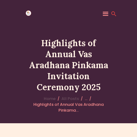
Highlights of
Annual Vas
HOME
Aradhana Pinkama
MINDFULNESS
EVENTS
Invitation
GALLERY
Ceremony 2025
MK COMMUNITY
Home
All Posts
...
DHAMMA CLASSES
Highlights of Annual Vas Aradhana
ABOUT US
Pinkama...
CONTACT US