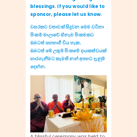
blessings. If you would like to
sponsor, please let us know.
වසරකට වතාවක් සිදුවන මෙම වටිනා
පිංකම් මාලාවේ ඔ්නෑම පිංකමකට
ඔබටත් සහභාගී විය හැක.
ඔබටත් මේ උතුම් පිංකමේ දායකත්වයක්
භාරගැනීමට කැමති නන් අපහට දැනුම්
දෙන්න.
A blissful ceremony was held to