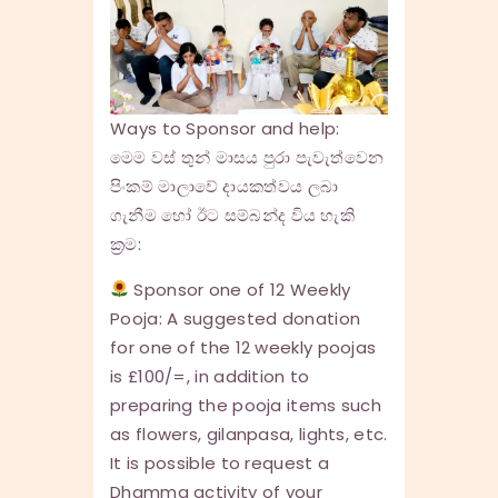
Ways to Sponsor and help:
මෙම වස් තුන් මාසය පුරා පැවැත්වෙන
පිංකම් මාලාවේ දායකත්වය ලබා
ගැනීම හෝ ඊට සම්බන්ද විය හැකි
ක්‍රම:
Sponsor one of 12 Weekly
Pooja: A suggested donation
for one of the 12 weekly poojas
is £100/=, in addition to
preparing the pooja items such
as flowers, gilanpasa, lights, etc.
It is possible to request a
Dhamma activity of your