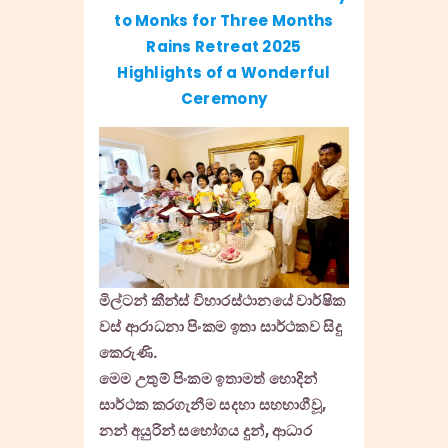
to Monks for Three Months
Rains Retreat 2025
Highlights of a Wonderful
Ceremony
මිල්ටන් කීන්ස් විහාරස්ථානයේ වාර්ෂික
වස් ආරාධනා පිංකම ඉතා සාර්ථකව සිදු
කෙරුණි.
මෙම උතුම් පිංකම ඉතාමත් හොදින්
සාර්ථක කරගැනීම සදහා සහභාගීවූ,
නන් අයුරින් සහෝගය දුන්, ආධාර