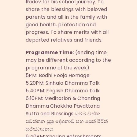
Radev for his school journey. To
share the blessings with beloved
parents and all in the family with
good health, protection and
progress. To share merits with all
departed relatives and friends.
Programme Time:
(ending time
may be different according to the
programme of the week)
5PM: Bodhi Pooja Homage
5.20PM: Sinhala Dhamma Talk
5.40PM: English Dhamma Talk
6.10PM: Meditation & Chanting
Dhamma Chakkha Pavattana
Sutta and Blessings ධම්ම චක්ක
පවත්තන සූත්‍ර දේශනාව සහ සෙත් පිරිත්
සජ්ඣායනය
6.40PM: Sharing Refreshments