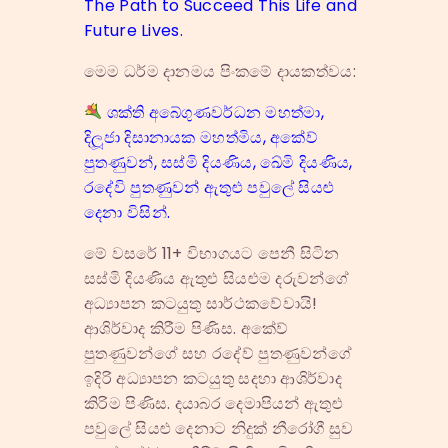
The Path to Succeed This Life and
Future Lives.
මෙම ධර්ම දානමය පිංකමේ දායකත්වය:
ශක්ති අබේගුණවර්ධන මහත්මා,
දිලූජා දිසානායක මහත්මිය, අකේව්
පුතණුවන්, සස්මි දියණිය, ඛේමි දියණිය,
රදේවි පුතණුවන් ඇතුළු පවුලේ සියළු
දෙනා විසින්.
මේ වසරේ 11+ විභාගයට පෙනී සිටින
සස්මි දියණිය ඇතුළු සියළුම දරුවන්ගේ
අධ්‍යාපන කටයුතු සාර්ථකවේවායි!
ආශිර්වාද කිරීම පිණිස. අකේව්
පුතණුවන්ගේ සහ රදේව් පුතණුවන්ගේ
ඉදිරි අධ්‍යාපන කටයුතු සදහා ආශිර්වාද
කිරිම පිණිස. දයාබර දෙමාපියන් ඇතුළු
පවුලේ සියළු දෙනාට නිදුක් නීරෝගී සුව