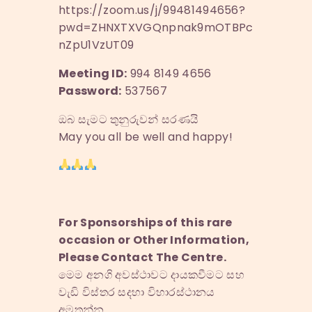
https://zoom.us/j/99481494656?
pwd=ZHNXTXVGQnpnak9mOTBPc
nZpU1VzUT09
Meeting ID:
994 8149 4656
Password:
537567
ඔබ සැමට තුනුරුවන් සරණයි
May you all be well and happy!
For Sponsorships of this rare
occasion or Other Information,
Please Contact The Centre.
මෙම අනගි අවස්ථාවට දායකවීමට සහ
වැඩි විස්තර සදහා විහාරස්ථානය
අමතන්න.