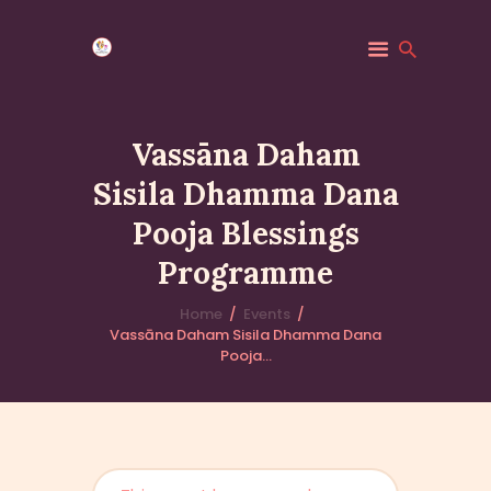
Vassāna Daham
Sisila Dhamma Dana
HOME
Pooja Blessings
MINDFULNESS
EVENTS
Programme
GALLERY
Home
Events
MK COMMUNITY
Vassāna Daham Sisila Dhamma Dana
Pooja...
DHAMMA CLASSES
ABOUT US
CONTACT US