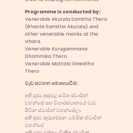
Programme is conducted by:
Venerable Akurala Samitha Thera
(Bhante Samitha Akurala) and
other venerable monks at the
vihara.
Venerable Kurugammana
Dhammika Thero
Venerable Mattala Vineetha
Thero
වැඩ සටහන මෙහෙයවීම:
අති පූජ්‍ය අකුරළ සමිත ස්වාමින්
වහන්සේ සහ විහාරස්ථානයේ වැඩ
සිටින ස්වාමින් වහන්සේලා.
අති පූජ්‍ය කූරුගම්මන ධම්මික ස්වාමින්
වහන්සේ
අති පූජ්‍ය මත්තල විනීත ස්වාමින්