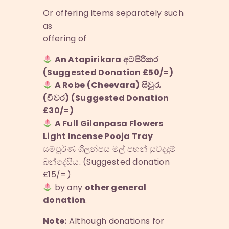
Or offering items separately such
as
offering of
An Atapirikara අටපිරිකර
(Suggested Donation £50/=)
A Robe (Cheevara) සිවුරැ
(චීවර) (Suggested Donation
£30/=)
A Full Gilanpasa Flowers
Light Incense Pooja Tray
සම්පූර්ණ ගිලන්පස මල් පහන් සුවදදුම්
බන්දේසිය. (Suggested donation
£15/=)
by any
other general
donation
.
Note:
Although donations for