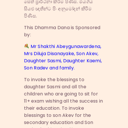
සෙත් ප්‍රාර්ථනා කිරීම පිණිස. මියගිය
සියළු ඥාතීන්ට පිං අනුමෝදන් කිරීම
පිණිස.
This Dhamma Dana is Sponsored
by:
Mr Shakthi Abeygunawardena,
Mrs Diluja Disanayake, Son Akev,
Daughter Sasmi, Daughter Kaemi,
Son Radev and family.
To invoke the blessings to
daughter Sasmi and all the
children who are going to sit for
11+ exam wishing all the success in
their education. To invoke
blessings to son Akev for the
secondary education and Son