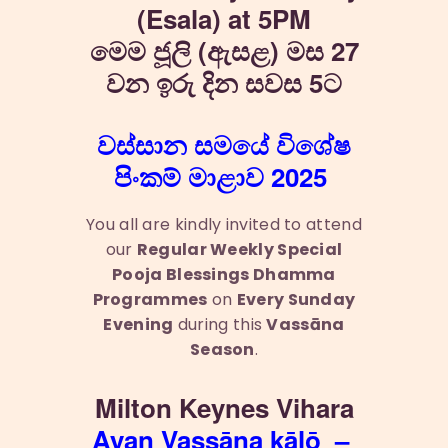
(Esala) at 5PM
මෙම ජූලි (ඇසළ) මස 27
වන ඉරු දින සවස 5ට
වස්සාන සමයේ විශේෂ
පිංකම් මාළාව 2025
You all are kindly invited to attend
our
Regular Weekly Special
Pooja Blessings Dhamma
Programmes
on
Every Sunday
Evening
during this
Vassāna
Season
.
Milton Keynes Vihara
Ayan Vassāna kālō –