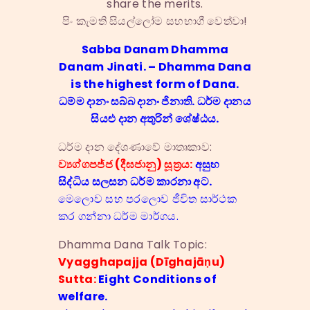
share the merits.
පිං කැමති සියල්ලෝම සහභාගී වෙත්වා!
Sabba Danam Dhamma
Danam Jinati. – Dhamma Dana
is the highest form of Dana.
ධම්ම දානං සබ්බ දානං ජිනාති. ධර්ම දානය
සියළු දාන අතුරින් ශේෂ්ඨය‍‍.
ධර්ම දාන දේශණාවේ මාතෘකාව:
ව්‍යග්ගපජ්ජ (දීඝජානු) සූත්‍රය:
අසුභ
සිද්ධිය සලසන ධර්ම කාරනා අට.
මෙලොව සහ පරලොව ජීවිත සාර්ථක
කර ගන්නා ධර්ම මාර්ගය.
Dhamma Dana Talk Topic:
Vyagghapajja (Dīghajāṇu)
Sutta:
Eight Conditions of
welfare.