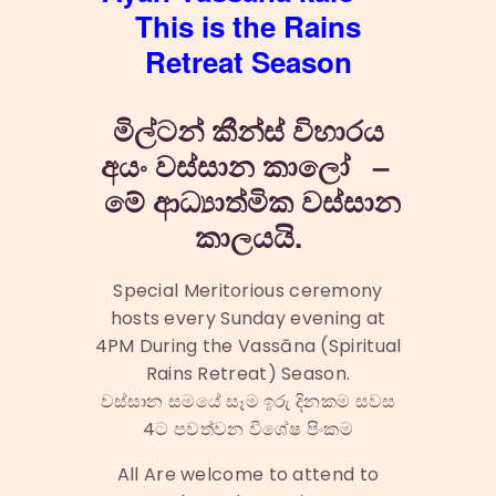
This is the Rains
Retreat Season
මිල්ටන් කීන්ස් විහාරය
අයං වස්සාන කාලෝ‍ –
මේ ආධ්‍යාත්මික වස්සාන
කාලයයි.
Special Meritorious ceremony
hosts every Sunday evening at
4PM During the Vassāna (Spiritual
Rains Retreat) Season.
වස්සාන සමයේ සෑම ඉරු දිනකම සවස
4ට පවත්වන විශේෂ පිංකම
All Are welcome to attend to