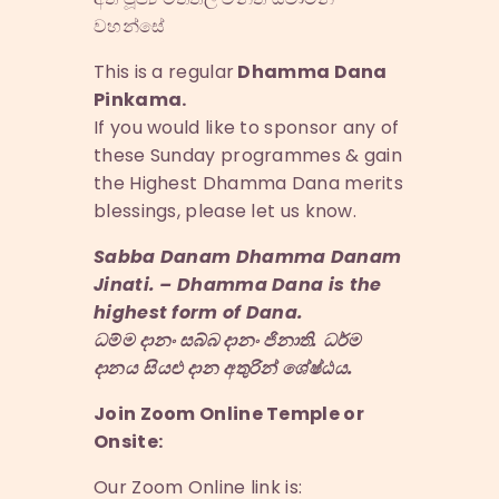
වහන්සේ
This is a regular
Dhamma Dana
Pinkama.
If you would like to sponsor any of
these Sunday programmes & gain
the Highest Dhamma Dana merits
blessings, please let us know.
Sabba Danam Dhamma Danam
Jinati. – Dhamma Dana is the
highest form of Dana.
ධම්ම දානං සබ්බ දානං ජිනාති. ධර්ම
දානය සියළු දාන අතුරින් ශේෂ්ඨය‍‍.
Join Zoom Online Temple or
Onsite:
Our Zoom Online link is: